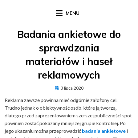
Skip
to
MENU
content
Badania ankietowe do
sprawdzania
materiałów i haseł
reklamowych
Posted
3 lipca 2020
on
Reklama zawsze powinna mieć odgórnie założony cel.
Trudno jednak o obiektywność osób, które ją tworzą,
dlatego przed zaprezentowaniem szerszej publiczności spot
powinien zostać pokazany mniejszej grupie kontrolnej. Po
jego ukazaniu można przeprowadzić
badania ankietowe
i