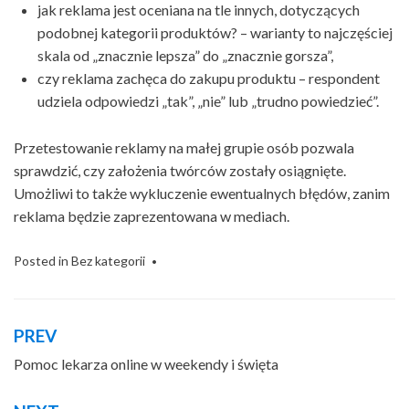
jak reklama jest oceniana na tle innych, dotyczących
podobnej kategorii produktów? – warianty to najczęściej
skala od „znacznie lepsza” do „znacznie gorsza”,
czy reklama zachęca do zakupu produktu – respondent
udziela odpowiedzi „tak”, „nie” lub „trudno powiedzieć”.
Przetestowanie reklamy na małej grupie osób pozwala
sprawdzić, czy założenia twórców zostały osiągnięte.
Umożliwi to także wykluczenie ewentualnych błędów, zanim
reklama będzie zaprezentowana w mediach.
Posted in
Bez kategorii
PREV
Nawigacja
wpisu
Pomoc lekarza online w weekendy i święta