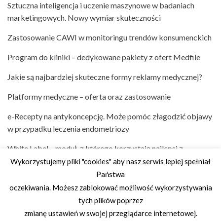
Sztuczna inteligencja i uczenie maszynowe w badaniach
marketingowych. Nowy wymiar skuteczności
Zastosowanie CAWI w monitoringu trendów konsumenckich
Program do kliniki – dedykowane pakiety z ofert Medfile
Jakie są najbardziej skuteczne formy reklamy medycznej?
Platformy medyczne – oferta oraz zastosowanie
e-Recepty na antykoncepcję. Może pomóc złagodzić objawy
w przypadku leczenia endometriozy
White Label – moduł, z którego korzystają najlepsi z
najlepszych
Wykorzystujemy pliki "cookies" aby nasz serwis lepiej spełniał
Państwa
Cellulit – co to jest?
oczekiwania. Możesz zablokować możliwość wykorzystywania
tych plików poprzez
© Copyright 2026 –
Agencja badawcza – profesjonalne
zmianę ustawień w swojej przeglądarce internetowej.
opracowania statystyczne